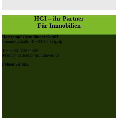
HGI – ihr Partner
Für Immobilien
Hartrampf Grundinvest GmbH
Lumumbastraße 10 • 04105 Leipzig
T
+49 341 52904383
M
info@hartrampf-grundinvest.de
Folgen Sie uns.