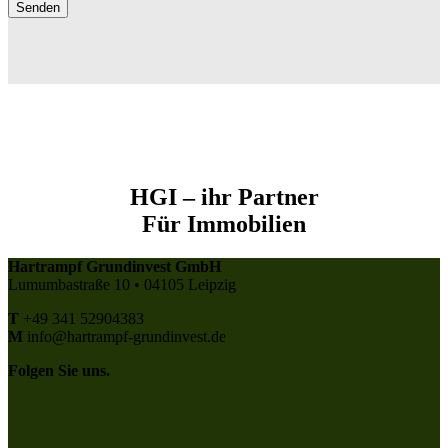
HGI – ihr Partner
Für Immobilien
Hartrampf Grundinvest GmbH
Lumumbastraße 10 • 04105 Leipzig
T
+49 341 52904383
M
info@hartrampf-grundinvest.de
Folgen Sie uns.